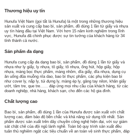
Thương hiệu uy tín
Hunufa Việt Nam (gọi tắt là Hunufa) là một trong những thương hiệu
sản xuất và cung cấp bao bì, sản phẩm, đồ dùng 1 lần từ giấy và nhựa
uy tín hàng đầu tại Việt Nam. Với hơn 15 năm kinh nghiệm trong lĩnh
vực, Hunufa đã chinh phục được sự tin tưởng của khách hàng từ 34
tỉnh thành cả nước.
Sản phẩm đa dạng
Hunufa cung cấp đa dạng bao bì, sản phẩm, đồ dùng 1 lần từ giấy và
nhựa như ly giấy, ly nhựa, tô giấy, tô nhựa, ống hút, hộp giấy, hộp
nhựa, màng bọc thực phẩm, màng nhôm, dĩa giấy, dĩa nhựa, dụng cụ
ăn uống đũa muỗng nĩa dao, bao bì thực phẩm, các phụ kiện bao bì
như cover ly, nắp ly, túi đựng ly, màng ép ly, găng tay nilon, khăn giấy
ướt, tăm tre, que tre…… đáp ứng mọi nhu cầu của khách hàng, từ các
doanh nghiệp, nhà hàng, khách sạn, cho đến các hộ gia đình.
Chất lượng cao
Bao bì, sản phẩm, đồ dùng 1 lần của Hunufa được sản xuất với chất
lượng cao, đảm bảo độ bền chắc và khả năng sử dụng tốt nhất. Sản
phẩm được sản xuất trên dây chuyền công nghệ hiện đại, với sự giám
sát chặt chẽ của đội ngũ lành nghề. Toàn bộ quy trình sản xuất đều
tuân thủ nghiêm ngặt các tiêu chuẩn về an toàn vệ sinh thực phẩm, đáp