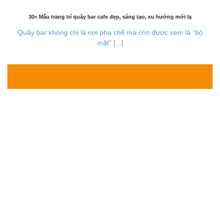
30+ Mẫu trang trí quầy bar cafe đẹp, sáng tạo, xu hướng mới lạ
Quầy bar không chỉ là nơi pha chế mà còn được xem là “bộ
mặt” [...]
30
Th7