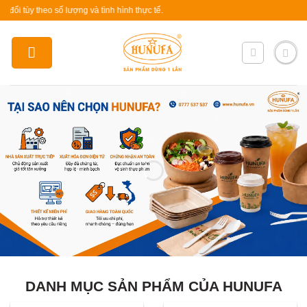
Skip
 theo số lượng và tình hình thực tế.
to
content
DANH MỤC SẢN PHẨM CỦA HUNUFA