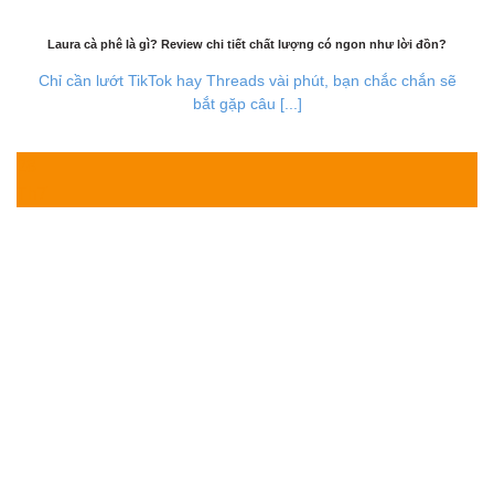
Laura cà phê là gì? Review chi tiết chất lượng có ngon như lời đồn?
Chỉ cần lướt TikTok hay Threads vài phút, bạn chắc chắn sẽ
bắt gặp câu [...]
28
Th7