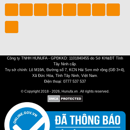
Công ty TNHH HUNUFA - GPĐKKD: 1101840455 do Sở KH&ĐT Tỉnh
Tây Ninh cấp.
Trụ sở chính: Lô M19A, Đường số 7, KCN Hải Sơn mở rộng (GĐ 3+4),
Xã Đức Hòa, Tỉnh Tây Ninh, Việt Nam.
Điện thoại: 0777 537 537
© Copyright 2018 - 2026, Hunufa.vn . All rights reserved.