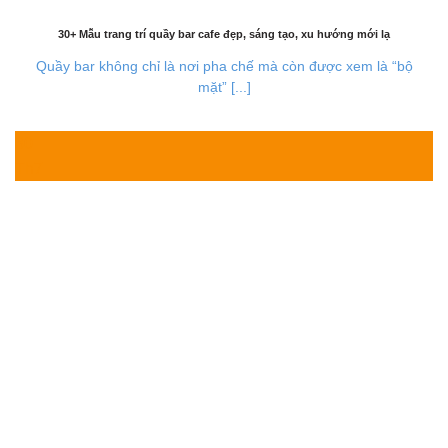
30+ Mẫu trang trí quầy bar cafe đẹp, sáng tạo, xu hướng mới lạ
Quầy bar không chỉ là nơi pha chế mà còn được xem là “bộ
mặt” [...]
30
Th7