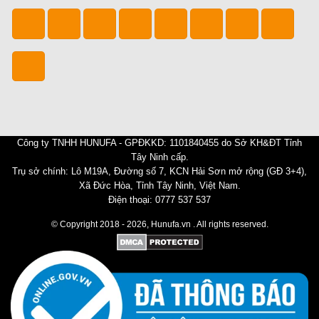
Công ty TNHH HUNUFA - GPĐKKD: 1101840455 do Sở KH&ĐT Tỉnh
Tây Ninh cấp.
Trụ sở chính: Lô M19A, Đường số 7, KCN Hải Sơn mở rộng (GĐ 3+4),
Xã Đức Hòa, Tỉnh Tây Ninh, Việt Nam.
Điện thoại: 0777 537 537
© Copyright 2018 - 2026, Hunufa.vn . All rights reserved.