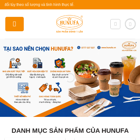
Skip
 theo số lượng và tình hình thực tế.
to
content
DANH MỤC SẢN PHẨM CỦA HUNUFA