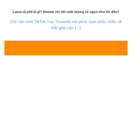
Laura cà phê là gì? Review chi tiết chất lượng có ngon như lời đồn?
Chỉ cần lướt TikTok hay Threads vài phút, bạn chắc chắn sẽ
bắt gặp câu [...]
28
Th7