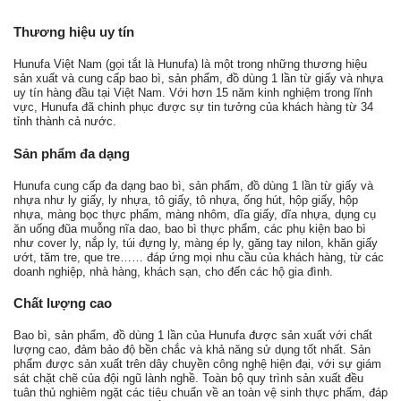
Thương hiệu uy tín
Hunufa Việt Nam (gọi tắt là Hunufa) là một trong những thương hiệu
sản xuất và cung cấp bao bì, sản phẩm, đồ dùng 1 lần từ giấy và nhựa
uy tín hàng đầu tại Việt Nam. Với hơn 15 năm kinh nghiệm trong lĩnh
vực, Hunufa đã chinh phục được sự tin tưởng của khách hàng từ 34
tỉnh thành cả nước.
Sản phẩm đa dạng
Hunufa cung cấp đa dạng bao bì, sản phẩm, đồ dùng 1 lần từ giấy và
nhựa như ly giấy, ly nhựa, tô giấy, tô nhựa, ống hút, hộp giấy, hộp
nhựa, màng bọc thực phẩm, màng nhôm, dĩa giấy, dĩa nhựa, dụng cụ
ăn uống đũa muỗng nĩa dao, bao bì thực phẩm, các phụ kiện bao bì
như cover ly, nắp ly, túi đựng ly, màng ép ly, găng tay nilon, khăn giấy
ướt, tăm tre, que tre…… đáp ứng mọi nhu cầu của khách hàng, từ các
doanh nghiệp, nhà hàng, khách sạn, cho đến các hộ gia đình.
Chất lượng cao
Bao bì, sản phẩm, đồ dùng 1 lần của Hunufa được sản xuất với chất
lượng cao, đảm bảo độ bền chắc và khả năng sử dụng tốt nhất. Sản
phẩm được sản xuất trên dây chuyền công nghệ hiện đại, với sự giám
sát chặt chẽ của đội ngũ lành nghề. Toàn bộ quy trình sản xuất đều
tuân thủ nghiêm ngặt các tiêu chuẩn về an toàn vệ sinh thực phẩm, đáp