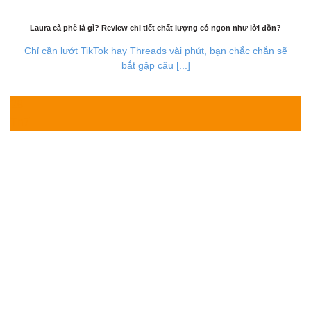
Laura cà phê là gì? Review chi tiết chất lượng có ngon như lời đồn?
Chỉ cần lướt TikTok hay Threads vài phút, bạn chắc chắn sẽ
bắt gặp câu [...]
28
Th7