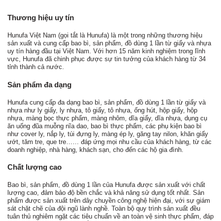
Thương hiệu uy tín
Hunufa Việt Nam (gọi tắt là Hunufa) là một trong những thương hiệu
sản xuất và cung cấp bao bì, sản phẩm, đồ dùng 1 lần từ giấy và nhựa
uy tín hàng đầu tại Việt Nam. Với hơn 15 năm kinh nghiệm trong lĩnh
vực, Hunufa đã chinh phục được sự tin tưởng của khách hàng từ 34
tỉnh thành cả nước.
Sản phẩm đa dạng
Hunufa cung cấp đa dạng bao bì, sản phẩm, đồ dùng 1 lần từ giấy và
nhựa như ly giấy, ly nhựa, tô giấy, tô nhựa, ống hút, hộp giấy, hộp
nhựa, màng bọc thực phẩm, màng nhôm, dĩa giấy, dĩa nhựa, dụng cụ
ăn uống đũa muỗng nĩa dao, bao bì thực phẩm, các phụ kiện bao bì
như cover ly, nắp ly, túi đựng ly, màng ép ly, găng tay nilon, khăn giấy
ướt, tăm tre, que tre…… đáp ứng mọi nhu cầu của khách hàng, từ các
doanh nghiệp, nhà hàng, khách sạn, cho đến các hộ gia đình.
Chất lượng cao
Bao bì, sản phẩm, đồ dùng 1 lần của Hunufa được sản xuất với chất
lượng cao, đảm bảo độ bền chắc và khả năng sử dụng tốt nhất. Sản
phẩm được sản xuất trên dây chuyền công nghệ hiện đại, với sự giám
sát chặt chẽ của đội ngũ lành nghề. Toàn bộ quy trình sản xuất đều
tuân thủ nghiêm ngặt các tiêu chuẩn về an toàn vệ sinh thực phẩm, đáp