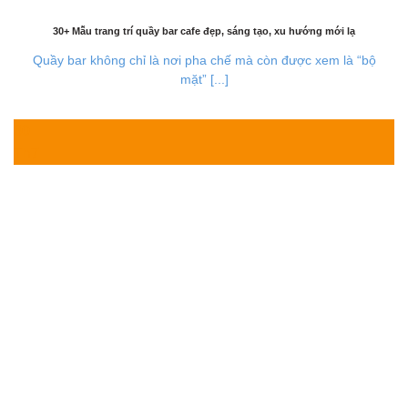
30+ Mẫu trang trí quầy bar cafe đẹp, sáng tạo, xu hướng mới lạ
Quầy bar không chỉ là nơi pha chế mà còn được xem là “bộ
mặt” [...]
30
Th7