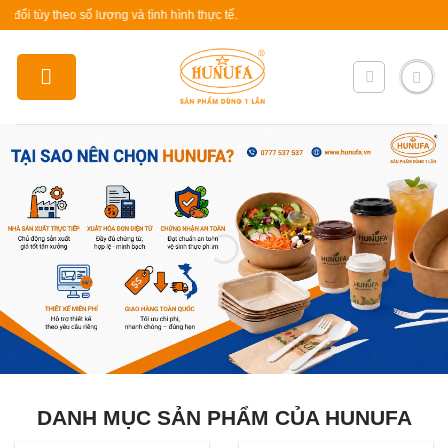
Skip
theo số lượng và tình hình thực tế.
to
content
DANH MỤC SẢN PHẨM CỦA HUNUFA