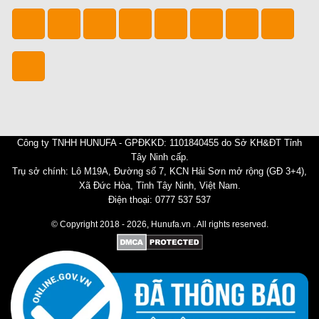
Công ty TNHH HUNUFA - GPĐKKD: 1101840455 do Sở KH&ĐT Tỉnh
Tây Ninh cấp.
Trụ sở chính: Lô M19A, Đường số 7, KCN Hải Sơn mở rộng (GĐ 3+4),
Xã Đức Hòa, Tỉnh Tây Ninh, Việt Nam.
Điện thoại: 0777 537 537
© Copyright 2018 - 2026, Hunufa.vn . All rights reserved.