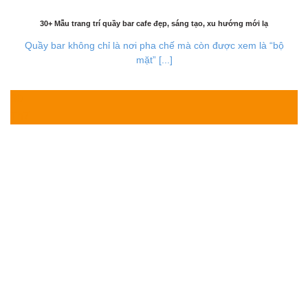
30+ Mẫu trang trí quầy bar cafe đẹp, sáng tạo, xu hướng mới lạ
Quầy bar không chỉ là nơi pha chế mà còn được xem là “bộ
mặt” [...]
30
Th7