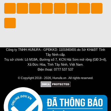
Công ty TNHH HUNUFA - GPĐKKD: 1101840455 do Sở KH&ĐT Tỉnh
Tây Ninh cấp.
Trụ sở chính: Lô M19A, Đường số 7, KCN Hải Sơn mở rộng (GĐ 3+4),
Xã Đức Hòa, Tỉnh Tây Ninh, Việt Nam.
Điện thoại: 0777 537 537
© Copyright 2018 - 2026, Hunufa.vn . All rights reserved.