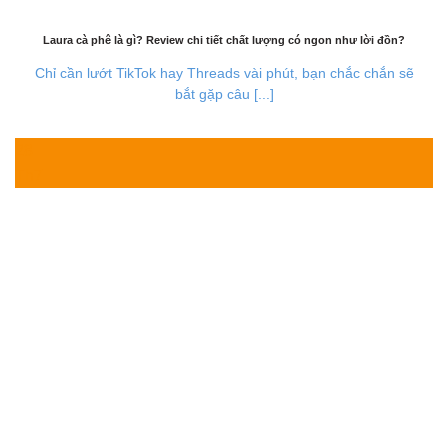
Laura cà phê là gì? Review chi tiết chất lượng có ngon như lời đồn?
Chỉ cần lướt TikTok hay Threads vài phút, bạn chắc chắn sẽ
bắt gặp câu [...]
28
Th7