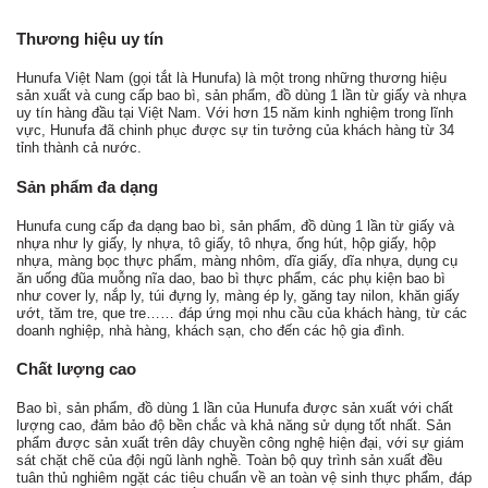
Thương hiệu uy tín
Hunufa Việt Nam (gọi tắt là Hunufa) là một trong những thương hiệu
sản xuất và cung cấp bao bì, sản phẩm, đồ dùng 1 lần từ giấy và nhựa
uy tín hàng đầu tại Việt Nam. Với hơn 15 năm kinh nghiệm trong lĩnh
vực, Hunufa đã chinh phục được sự tin tưởng của khách hàng từ 34
tỉnh thành cả nước.
Sản phẩm đa dạng
Hunufa cung cấp đa dạng bao bì, sản phẩm, đồ dùng 1 lần từ giấy và
nhựa như ly giấy, ly nhựa, tô giấy, tô nhựa, ống hút, hộp giấy, hộp
nhựa, màng bọc thực phẩm, màng nhôm, dĩa giấy, dĩa nhựa, dụng cụ
ăn uống đũa muỗng nĩa dao, bao bì thực phẩm, các phụ kiện bao bì
như cover ly, nắp ly, túi đựng ly, màng ép ly, găng tay nilon, khăn giấy
ướt, tăm tre, que tre…… đáp ứng mọi nhu cầu của khách hàng, từ các
doanh nghiệp, nhà hàng, khách sạn, cho đến các hộ gia đình.
Chất lượng cao
Bao bì, sản phẩm, đồ dùng 1 lần của Hunufa được sản xuất với chất
lượng cao, đảm bảo độ bền chắc và khả năng sử dụng tốt nhất. Sản
phẩm được sản xuất trên dây chuyền công nghệ hiện đại, với sự giám
sát chặt chẽ của đội ngũ lành nghề. Toàn bộ quy trình sản xuất đều
tuân thủ nghiêm ngặt các tiêu chuẩn về an toàn vệ sinh thực phẩm, đáp