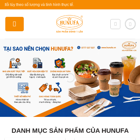
Skip
theo số lượng và tình hình thực tế.
to
content
DANH MỤC SẢN PHẨM CỦA HUNUFA