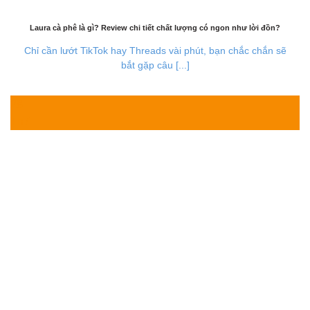
Laura cà phê là gì? Review chi tiết chất lượng có ngon như lời đồn?
Chỉ cần lướt TikTok hay Threads vài phút, bạn chắc chắn sẽ
bắt gặp câu [...]
28
Th7