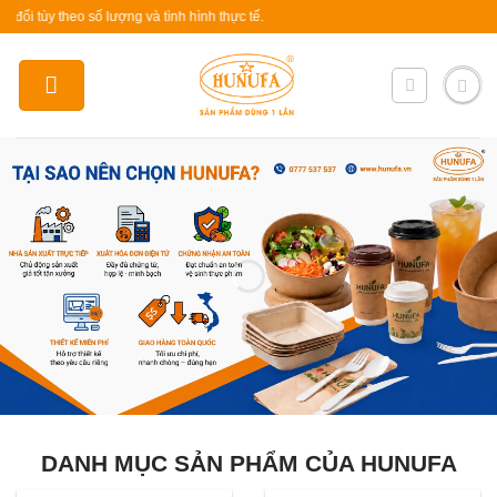
Skip
 theo số lượng và tình hình thực tế.
to
content
DANH MỤC SẢN PHẨM CỦA HUNUFA