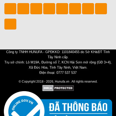
Công ty TNHH HUNUFA - GPĐKKD: 1101840455 do Sở KH&ĐT Tỉnh
Tây Ninh cấp.
Trụ sở chính: Lô M19A, Đường số 7, KCN Hải Sơn mở rộng (GĐ 3+4),
Xã Đức Hòa, Tỉnh Tây Ninh, Việt Nam.
Điện thoại: 0777 537 537
© Copyright 2018 - 2026, Hunufa.vn . All rights reserved.