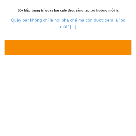
30+ Mẫu trang trí quầy bar cafe đẹp, sáng tạo, xu hướng mới lạ
Quầy bar không chỉ là nơi pha chế mà còn được xem là “bộ
mặt” [...]
30
Th7