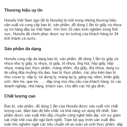
Thương hiệu uy tín
Hunufa Việt Nam (gọi tắt là Hunufa) là một trong những thương hiệu
sản xuất và cung cấp bao bì, sản phẩm, đồ dùng 1 lần từ giấy và nhựa
uy tín hàng đầu tại Việt Nam. Với hơn 15 năm kinh nghiệm trong lĩnh
vực, Hunufa đã chinh phục được sự tin tưởng của khách hàng từ 34
tỉnh thành cả nước.
Sản phẩm đa dạng
Hunufa cung cấp đa dạng bao bì, sản phẩm, đồ dùng 1 lần từ giấy và
nhựa như ly giấy, ly nhựa, tô giấy, tô nhựa, ống hút, hộp giấy, hộp
nhựa, màng bọc thực phẩm, màng nhôm, dĩa giấy, dĩa nhựa, dụng cụ
ăn uống đũa muỗng nĩa dao, bao bì thực phẩm, các phụ kiện bao bì
như cover ly, nắp ly, túi đựng ly, màng ép ly, găng tay nilon, khăn giấy
ướt, tăm tre, que tre…… đáp ứng mọi nhu cầu của khách hàng, từ các
doanh nghiệp, nhà hàng, khách sạn, cho đến các hộ gia đình.
Chất lượng cao
Bao bì, sản phẩm, đồ dùng 1 lần của Hunufa được sản xuất với chất
lượng cao, đảm bảo độ bền chắc và khả năng sử dụng tốt nhất. Sản
phẩm được sản xuất trên dây chuyền công nghệ hiện đại, với sự giám
sát chặt chẽ của đội ngũ lành nghề. Toàn bộ quy trình sản xuất đều
tuân thủ nghiêm ngặt các tiêu chuẩn về an toàn vệ sinh thực phẩm, đáp